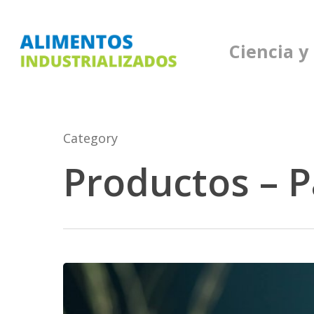
Skip
to
Ciencia y
main
content
Category
Productos – P