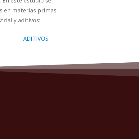
. En este estudio se
dos en materias primas
ial y aditivos:
ADITIVOS