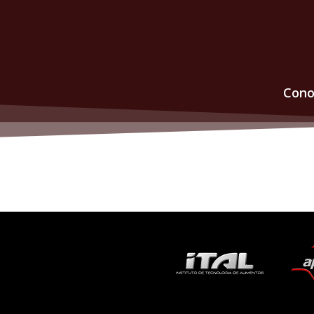
Cono
ES