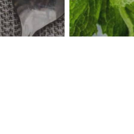
uctos - Yogures
Productos - Bebidas plant
uctos alimentarios
strializados
Productos alimentarios in