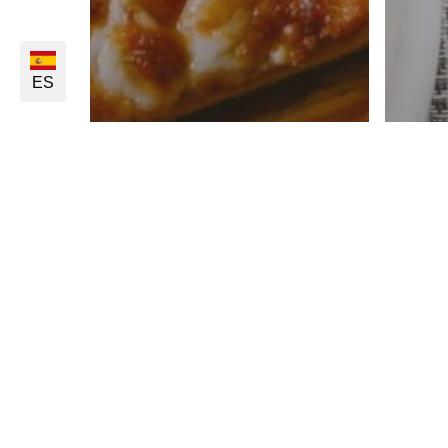
ES
Productos - Pizzas
Prod
Productos alimentarios
Prod
industrializados
indu