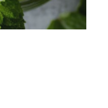
-based
dustrializados