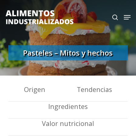
Skip
search
Men
to
Close
main
Menu
content
Pasteles – Mitos y hechos
Origen
Tendencias
Ingredientes
Valor nutricional