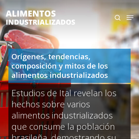
Skip
search
Men
to
Close
main
Menu
content
Orígenes, tendencias,
composición y mitos de los
alimentos industrializados
Estudios de Ital revelan los
hechos sobre varios
alimentos industrializados
que consume la población
brasileña, demostrando su