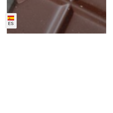
ES
Edulcorantes bajos en calorías
Ingredientes
Edulcorantes bajos en calorías
– Chocolates