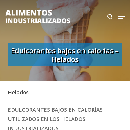
Skip
search
Men
to
Close
main
Menu
content
Edulcorantes bajos en calorías –
Helados
Helados
EDULCORANTES BAJOS EN CALORÍAS
UTILIZADOS EN LOS HELADOS
INDUSTRIALIZADOS