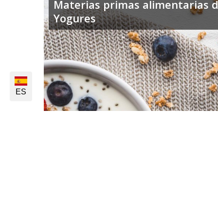
Materias primas alimentarias d
Yogures
ES