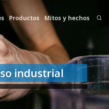
es
Productos
Mitos y hechos
se
so industrial