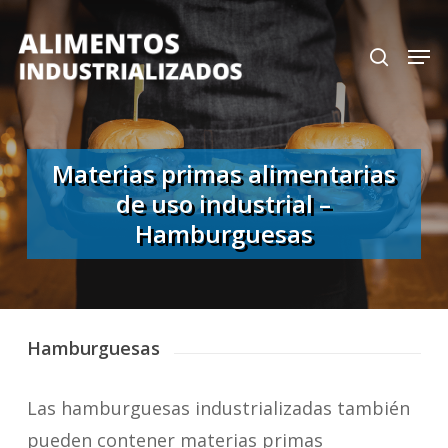
Skip
search
Men
to
Close
main
Menu
content
Materias primas alimentarias
de uso industrial –
Hamburguesas
Hamburguesas
Las hamburguesas industrializadas también
pueden contener materias primas