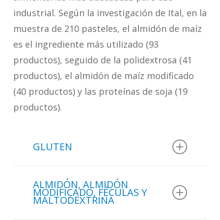
industrial. Según la investigación de Ital, en la
muestra de 210 pasteles, el almidón de maíz
es el ingrediente más utilizado (93
productos), seguido de la polidextrosa (41
productos), el almidón de maíz modificado
(40 productos) y las proteínas de soja (19
productos).
GLUTEN
En la muestra de 210 pasteles
ALMIDÓN, ALMIDÓN
analizados en un estudio de
Ital
:
MODIFICADO, FÉCULAS Y
MALTODEXTRINA
3 productos utilizan gluten de