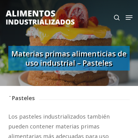
Skip
search
Men
to
Close
main
Menu
content
Materias primas alimenticias de
uso industrial – Pasteles
¨Pasteles
Los pasteles industrializados también
pueden contener materias primas
alimentarias más adecuadas para uso