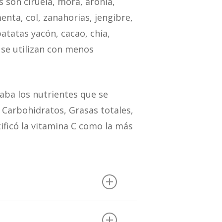
s son ciruela, mora, aronia,
enta, col, zanahorias, jengibre,
atatas yacón, cacao, chía,
 se utilizan con menos
caba los nutrientes que se
), Carbohidratos, Grasas totales,
ificó la vitamina C como la más
sión más completa del total