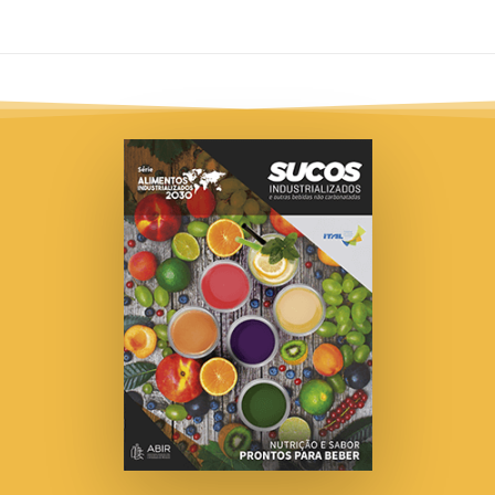
muestra (217 productos), el 90,3% declaraba un con
 un contenido igual o inferior a 5 g/200 ml, lo que s
ares, refrescos y alimentos líquidos no contienen ca
e grasas totales por 100 ml de producto).
uestra (217 productos), el 46,5% (101 productos) d
resto tenía menos de 80 mg/200 ml, lo que se cons
mg de sodio por 100 ml de producto).