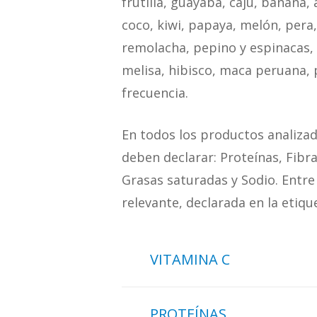
frutilla, guayaba, cajú, banana, 
coco, kiwi, papaya, melón, pera
remolacha, pepino y espinacas, 
melisa, hibisco, maca peruana, p
frecuencia.
En todos los productos analizado
deben declarar: Proteínas, Fibra 
Grasas saturadas y Sodio. Entre
relevante, declarada en la etiq
VITAMINA C
El hecho de que la declarac
PROTEÍNAS