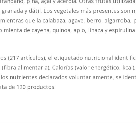
arándano, piña, açaí y acerola. Otras frutas utilizada
, granada y dátil. Los vegetales más presentes son m
mientras que la calabaza, agave, berro, algarroba, p
imienta de cayena, quinoa, apio, linaza y espirulina
s (217 artículos), el etiquetado nutricional identifi
(fibra alimentaria), Calorías (valor energético, kcal
 los nutrientes declarados voluntariamente, se ident
ueta de 120 productos.
ión de este nutriente sea voluntaria dificulta una vi