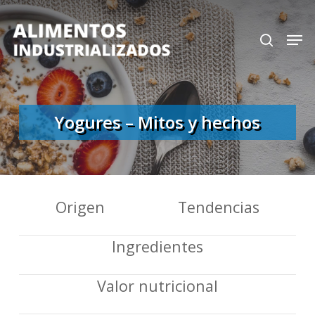
Skip
search
Men
to
Close
main
Menu
content
Yogures – Mitos y hechos
Origen
Tendencias
Ingredientes
Valor nutricional