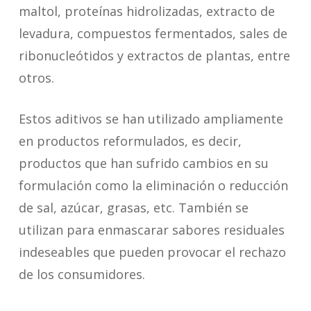
maltol, proteínas hidrolizadas, extracto de
semillas de vainilla.
Hierba de limón, Hinojo, Estragón,
levadura, compuestos fermentados, sales de
Menta, Laurel, Albahaca, Orégano,
ribonucleótidos y extractos de plantas, entre
Perejil, Salvia, Tomillo, Verbena…
otros.
Especias y semillas (partes secas de
Estos aditivos se han utilizado ampliamente
la corteza, bayas, frutos, raíces y
en productos reformulados, es decir,
tallos de plantas): Azafrán, Romero,
productos que han sufrido cambios en su
Anís, Canela (Ceilán, China, Saigón),
formulación como la eliminación o reducción
Cardamomo, Chili en polvo, Cilantro
de sal, azúcar, grasas, etc. También se
(semillas), Comino, Clavo, Cúrcuma,
utilizan para enmascarar sabores residuales
Jengibre, Sésamo, Mostaza (negra,
indeseables que pueden provocar el rechazo
marrón, blanca, amarilla), Nuez
de los consumidores.
moscada, Amapola, Pimentón,
Páprika, Guindilla (Blanca, Cayena,