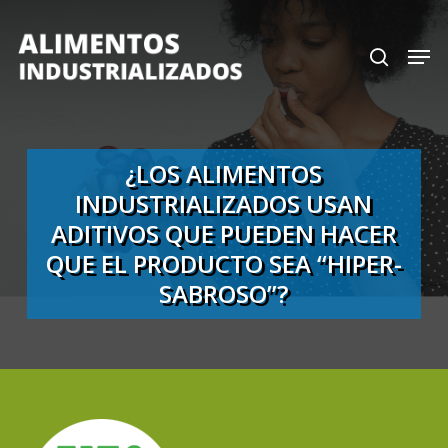
Skip
search
Men
to
Close
main
Menu
content
¿LOS ALIMENTOS
INDUSTRIALIZADOS USAN
ADITIVOS QUE PUEDEN HACER
QUE EL PRODUCTO SEA “HIPER-
SABROSO”?