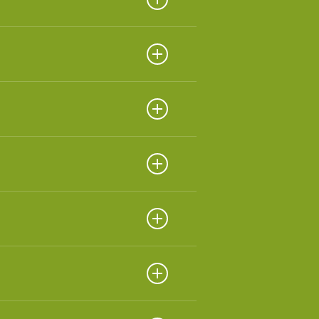
ndustrial y aditivos
ustrial y aditivos
ustrial y aditivos
ustrial y aditivos
trial y aditivos presentes
ndustrial y aditivos