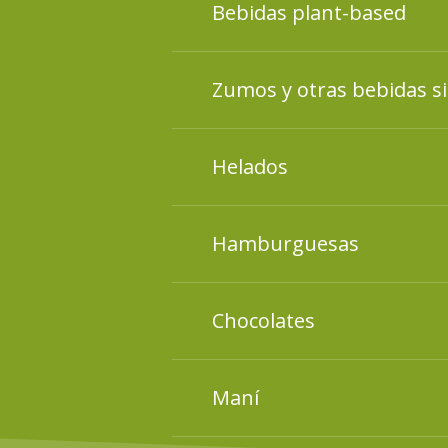
Bebidas plant-based
presentes en las composic
Materias primas alimentici
Zumos y otras bebidas s
presentes en las composic
Materias primas alimentici
Helados
presentes en las composic
Materias primas alimentici
Hamburguesas
presentes en las composic
Materias primas alimentici
Chocolates
presentes en las composic
Materias primas alimentici
Maní
presentes en las composic