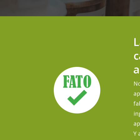
L
c
a
No
ap
fa
in
ap
Y 