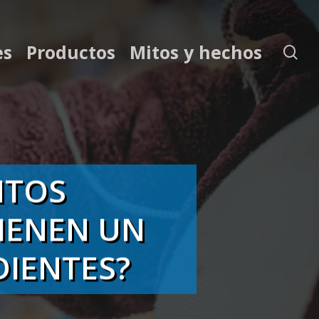
es
Productos
Mitos y hechos
se
NTOS
IENEN UN
IENTES?