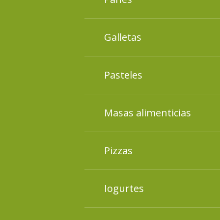
Materias primas alimentici
Galletas
presentes en las composici
Materias primas alimentici
Pasteles
presentes en las composici
Materias primas alimentici
Masas alimenticias
presentes en las composcio
Materias primas alimentici
Pizzas
presentes en las composcio
Materias primas alimeniíci
Iogurtes
en las composiciones de lo
Materias primas alimentici