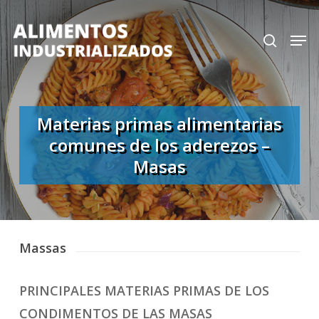
Skip
search
Men
to
Close
main
Menu
content
Materias primas alimentarias
comunes de los aderezos –
Masas
Massas
PRINCIPALES MATERIAS PRIMAS DE LOS
CONDIMENTOS DE LAS MASAS