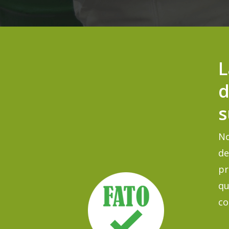
L
d
No
de
pr
qu
co