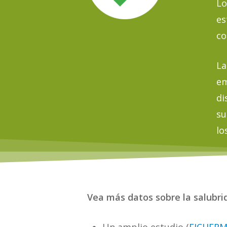
Lo
es
co
La
em
di
su
lo
Vea más datos sobre la salubrid