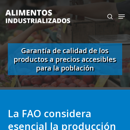
Skip
search
Men
to
Close
main
Menu
content
Garantía de calidad de los
productos a precios accesibles
para la población
La FAO considera
esencial la producción