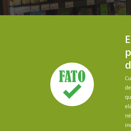
E
p
d
Cu
de
qu
el
né
in