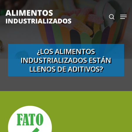
Skip
search
Men
to
Close
main
Menu
content
¿LOS ALIMENTOS
INDUSTRIALIZADOS ESTÁN
LLENOS DE ADITIVOS?