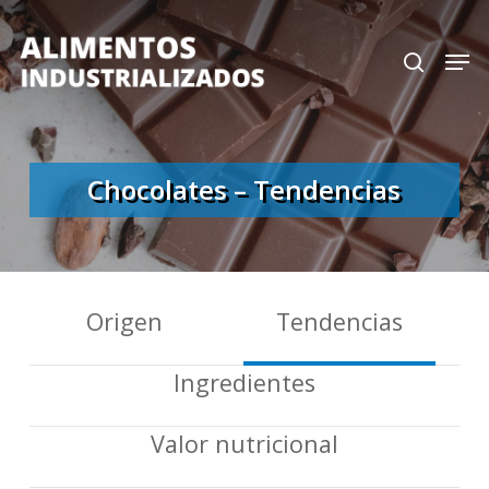
Skip
search
Men
to
Close
main
Menu
content
Chocolates – Tendencias
Origen
Tendencias
Ingredientes
Valor nutricional