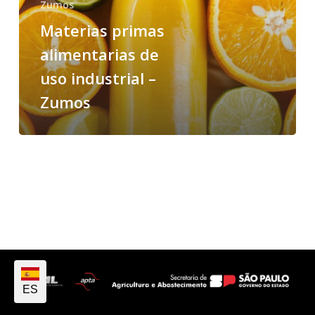
Zumos
Materias primas
alimentarias de
uso industrial –
Zumos
ES