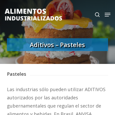
Skip
search
Men
to
Close
main
Menu
content
Aditivos – Pasteles
Pasteles
Las industrias sólo pueden utilizar ADITIVOS
autorizados por las autoridades
gubernamentales que regulan el sector de
alimentos y bebidas. En Brasil, ANVISA